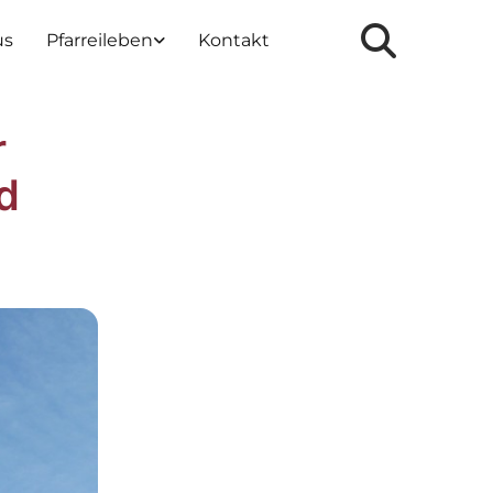
us
Pfarreileben
Kontakt
r
d