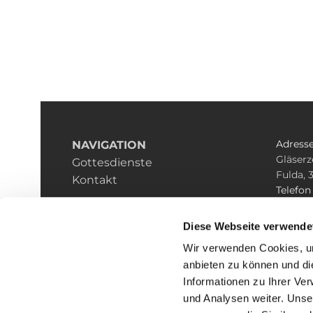
Adress
NAVIGATION
Gläserz
Gottesdienste
Fulda, 
Kontakt
Telefo
0661/ 5
E-mail
Diese Webseite verwende
pfarrei
Wir verwenden Cookies, um
anbieten zu können und di
Informationen zu Ihrer Ve
und Analysen weiter. Unse