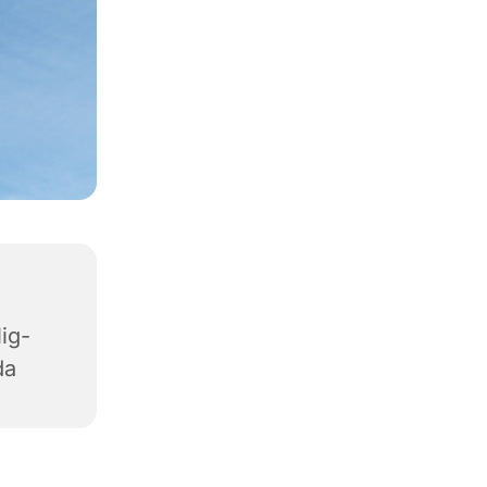
ig-
da