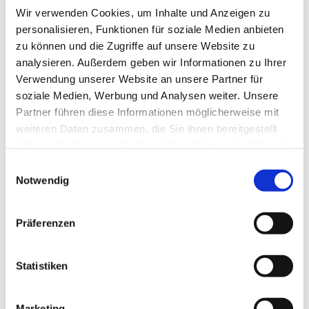
Wir verwenden Cookies, um Inhalte und Anzeigen zu
personalisieren, Funktionen für soziale Medien anbieten
zu können und die Zugriffe auf unsere Website zu
analysieren. Außerdem geben wir Informationen zu Ihrer
Verwendung unserer Website an unsere Partner für
soziale Medien, Werbung und Analysen weiter. Unsere
Partner führen diese Informationen möglicherweise mit
Dies könnte Sie auch
weiteren Daten zusammen, die Sie ihnen bereitgestellt
interessieren
haben oder die sie im Rahmen Ihrer Nutzung der Dienste
gesammelt haben.
Einwilligungsauswahl
Notwendig
Präferenzen
Statistiken
Marketing