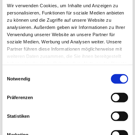
Wir verwenden Cookies, um Inhalte und Anzeigen zu
personalisieren, Funktionen für soziale Medien anbieten
zu können und die Zugriffe auf unsere Website zu
analysieren. Außerdem geben wir Informationen zu Ihrer
Verwendung unserer Website an unsere Partner für
soziale Medien, Werbung und Analysen weiter. Unsere
Partner führen diese Informationen möglicherweise mit
Dies könnte Sie auch
weiteren Daten zusammen, die Sie ihnen bereitgestellt
interessieren
haben oder die sie im Rahmen Ihrer Nutzung der Dienste
gesammelt haben.
Einwilligungsauswahl
Notwendig
Präferenzen
Statistiken
Marketing