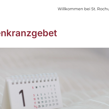
Willkommen bei St. Roch
nkranzgebet