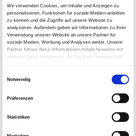
Wir verwenden Cookies, um Inhalte und Anzeigen zu
personalisieren, Funktionen für soziale Medien anbieten
zu können und die Zugriffe auf unsere Website zu
analysieren. Außerdem geben wir Informationen zu Ihrer
Verwendung unserer Website an unsere Partner für
soziale Medien, Werbung und Analysen weiter. Unsere
Partner führen diese Informationen möglicherweise mit
Dies könnte Sie auch
weiteren Daten zusammen, die Sie ihnen bereitgestellt
interessieren
haben oder die sie im Rahmen Ihrer Nutzung der Dienste
gesammelt haben.
Einwilligungsauswahl
Notwendig
Präferenzen
Statistiken
Marketing