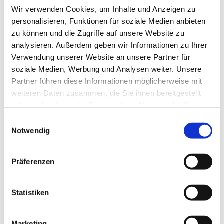
Wir verwenden Cookies, um Inhalte und Anzeigen zu
personalisieren, Funktionen für soziale Medien anbieten
zu können und die Zugriffe auf unsere Website zu
analysieren. Außerdem geben wir Informationen zu Ihrer
Verwendung unserer Website an unsere Partner für
soziale Medien, Werbung und Analysen weiter. Unsere
Partner führen diese Informationen möglicherweise mit
Dies könnte Sie auch
weiteren Daten zusammen, die Sie ihnen bereitgestellt
interessieren
haben oder die sie im Rahmen Ihrer Nutzung der Dienste
gesammelt haben.
Einwilligungsauswahl
Notwendig
Präferenzen
Statistiken
Marketing