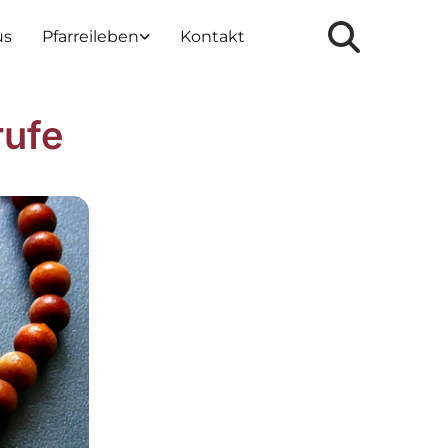
us
Pfarreileben
Kontakt
rufe