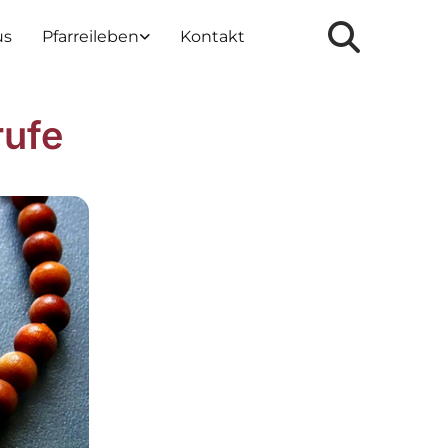
us
Pfarreileben
Kontakt
rufe