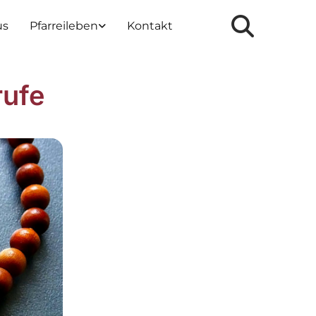
us
Pfarreileben
Kontakt
rufe