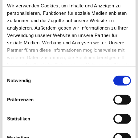
Wir verwenden Cookies, um Inhalte und Anzeigen zu
personalisieren, Funktionen für soziale Medien anbieten
zu können und die Zugriffe auf unsere Website zu
analysieren. Außerdem geben wir Informationen zu Ihrer
Verwendung unserer Website an unsere Partner für
soziale Medien, Werbung und Analysen weiter. Unsere
Partner führen diese Informationen möglicherweise mit
Dies könnte Sie auch
weiteren Daten zusammen, die Sie ihnen bereitgestellt
interessieren
haben oder die sie im Rahmen Ihrer Nutzung der Dienste
gesammelt haben.
Einwilligungsauswahl
Notwendig
Präferenzen
Statistiken
Marketing