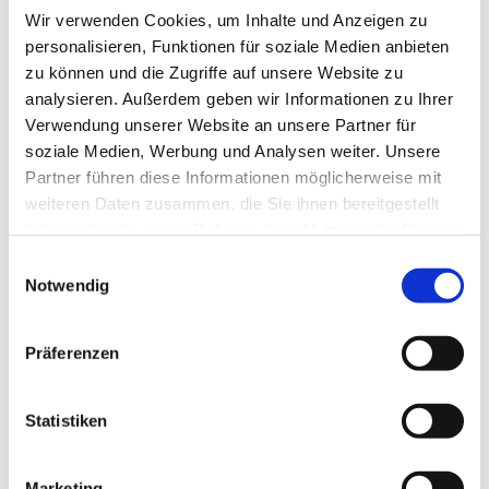
Wir verwenden Cookies, um Inhalte und Anzeigen zu
personalisieren, Funktionen für soziale Medien anbieten
zu können und die Zugriffe auf unsere Website zu
analysieren. Außerdem geben wir Informationen zu Ihrer
Verwendung unserer Website an unsere Partner für
soziale Medien, Werbung und Analysen weiter. Unsere
Partner führen diese Informationen möglicherweise mit
Dies könnte Sie auch
weiteren Daten zusammen, die Sie ihnen bereitgestellt
interessieren
haben oder die sie im Rahmen Ihrer Nutzung der Dienste
gesammelt haben.
Einwilligungsauswahl
Notwendig
Präferenzen
Statistiken
Marketing