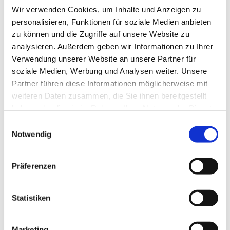
Wir verwenden Cookies, um Inhalte und Anzeigen zu
personalisieren, Funktionen für soziale Medien anbieten
zu können und die Zugriffe auf unsere Website zu
analysieren. Außerdem geben wir Informationen zu Ihrer
Verwendung unserer Website an unsere Partner für
soziale Medien, Werbung und Analysen weiter. Unsere
Partner führen diese Informationen möglicherweise mit
Dies könnte Sie auch
weiteren Daten zusammen, die Sie ihnen bereitgestellt
interessieren
haben oder die sie im Rahmen Ihrer Nutzung der Dienste
gesammelt haben.
Einwilligungsauswahl
Notwendig
Präferenzen
Statistiken
Marketing