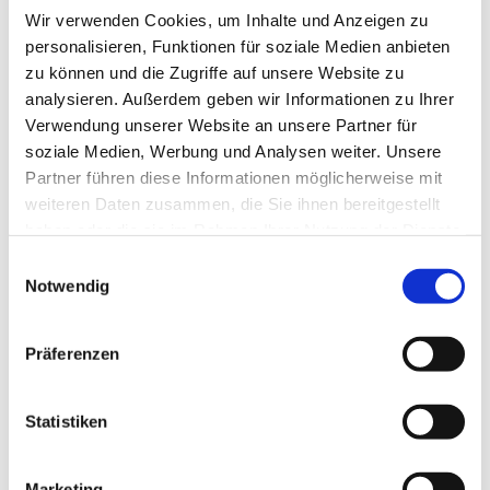
Wir verwenden Cookies, um Inhalte und Anzeigen zu
personalisieren, Funktionen für soziale Medien anbieten
zu können und die Zugriffe auf unsere Website zu
analysieren. Außerdem geben wir Informationen zu Ihrer
Verwendung unserer Website an unsere Partner für
soziale Medien, Werbung und Analysen weiter. Unsere
Partner führen diese Informationen möglicherweise mit
Dies könnte Sie auch
weiteren Daten zusammen, die Sie ihnen bereitgestellt
interessieren
haben oder die sie im Rahmen Ihrer Nutzung der Dienste
gesammelt haben.
Einwilligungsauswahl
Notwendig
Präferenzen
Statistiken
Marketing