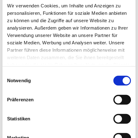
Wir verwenden Cookies, um Inhalte und Anzeigen zu
personalisieren, Funktionen für soziale Medien anbieten
zu können und die Zugriffe auf unsere Website zu
analysieren. Außerdem geben wir Informationen zu Ihrer
Verwendung unserer Website an unsere Partner für
soziale Medien, Werbung und Analysen weiter. Unsere
Partner führen diese Informationen möglicherweise mit
Dies könnte Sie auch
weiteren Daten zusammen, die Sie ihnen bereitgestellt
interessieren
haben oder die sie im Rahmen Ihrer Nutzung der Dienste
gesammelt haben.
Einwilligungsauswahl
Notwendig
Präferenzen
Statistiken
Marketing