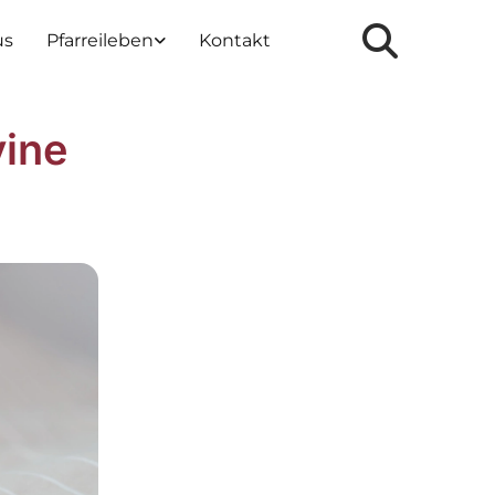
us
Pfarreileben
Kontakt
vine