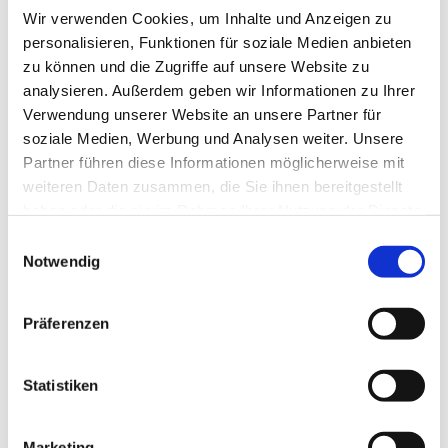
Wir verwenden Cookies, um Inhalte und Anzeigen zu
personalisieren, Funktionen für soziale Medien anbieten
zu können und die Zugriffe auf unsere Website zu
analysieren. Außerdem geben wir Informationen zu Ihrer
Verwendung unserer Website an unsere Partner für
soziale Medien, Werbung und Analysen weiter. Unsere
Partner führen diese Informationen möglicherweise mit
Dies könnte Sie auch
weiteren Daten zusammen, die Sie ihnen bereitgestellt
interessieren
haben oder die sie im Rahmen Ihrer Nutzung der Dienste
gesammelt haben.
Einwilligungsauswahl
Notwendig
Präferenzen
Statistiken
Marketing