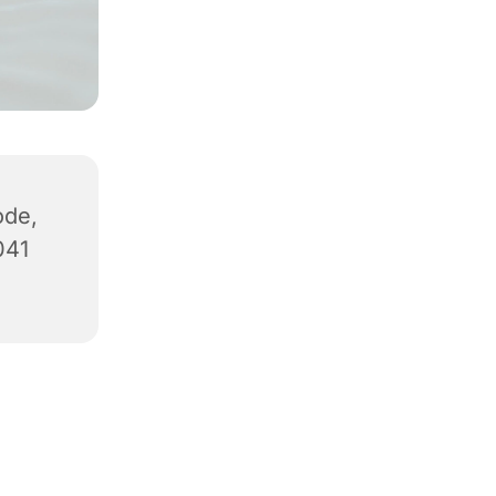
ode,
041