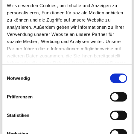
Wir verwenden Cookies, um Inhalte und Anzeigen zu
personalisieren, Funktionen für soziale Medien anbieten
zu können und die Zugriffe auf unsere Website zu
analysieren. Außerdem geben wir Informationen zu Ihrer
Verwendung unserer Website an unsere Partner für
soziale Medien, Werbung und Analysen weiter. Unsere
Partner führen diese Informationen möglicherweise mit
Dies könnte Sie auch
weiteren Daten zusammen, die Sie ihnen bereitgestellt
interessieren
haben oder die sie im Rahmen Ihrer Nutzung der Dienste
gesammelt haben.
Einwilligungsauswahl
Notwendig
Präferenzen
Statistiken
Marketing