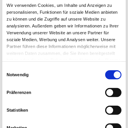
Wir verwenden Cookies, um Inhalte und Anzeigen zu
personalisieren, Funktionen für soziale Medien anbieten
zu können und die Zugriffe auf unsere Website zu
analysieren. Außerdem geben wir Informationen zu Ihrer
Verwendung unserer Website an unsere Partner für
soziale Medien, Werbung und Analysen weiter. Unsere
Partner führen diese Informationen möglicherweise mit
Dies könnte Sie auch
weiteren Daten zusammen, die Sie ihnen bereitgestellt
interessieren
haben oder die sie im Rahmen Ihrer Nutzung der Dienste
gesammelt haben.
Einwilligungsauswahl
Notwendig
Präferenzen
Statistiken
Marketing