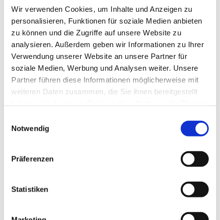
Wir verwenden Cookies, um Inhalte und Anzeigen zu
personalisieren, Funktionen für soziale Medien anbieten
zu können und die Zugriffe auf unsere Website zu
analysieren. Außerdem geben wir Informationen zu Ihrer
Verwendung unserer Website an unsere Partner für
soziale Medien, Werbung und Analysen weiter. Unsere
Partner führen diese Informationen möglicherweise mit
Dies könnte Sie auch
weiteren Daten zusammen, die Sie ihnen bereitgestellt
interessieren
haben oder die sie im Rahmen Ihrer Nutzung der Dienste
gesammelt haben.
Einwilligungsauswahl
Notwendig
Präferenzen
Statistiken
Marketing