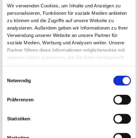
Wir verwenden Cookies, um Inhalte und Anzeigen zu
personalisieren, Funktionen für soziale Medien anbieten
zu können und die Zugriffe auf unsere Website zu
analysieren. Außerdem geben wir Informationen zu Ihrer
Verwendung unserer Website an unsere Partner für
soziale Medien, Werbung und Analysen weiter. Unsere
Partner führen diese Informationen möglicherweise mit
Dies könnte Sie auch
weiteren Daten zusammen, die Sie ihnen bereitgestellt
interessieren
haben oder die sie im Rahmen Ihrer Nutzung der Dienste
gesammelt haben.
Einwilligungsauswahl
Notwendig
Präferenzen
Statistiken
Marketing