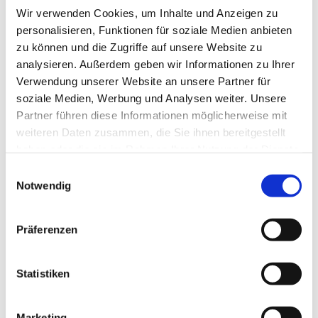
Wir verwenden Cookies, um Inhalte und Anzeigen zu
personalisieren, Funktionen für soziale Medien anbieten
zu können und die Zugriffe auf unsere Website zu
analysieren. Außerdem geben wir Informationen zu Ihrer
Verwendung unserer Website an unsere Partner für
soziale Medien, Werbung und Analysen weiter. Unsere
Partner führen diese Informationen möglicherweise mit
Dies könnte Sie auch
weiteren Daten zusammen, die Sie ihnen bereitgestellt
interessieren
haben oder die sie im Rahmen Ihrer Nutzung der Dienste
gesammelt haben.
Einwilligungsauswahl
Notwendig
Präferenzen
Statistiken
Marketing