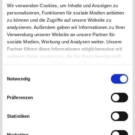
Wir verwenden Cookies, um Inhalte und Anzeigen zu
personalisieren, Funktionen für soziale Medien anbieten
zu können und die Zugriffe auf unsere Website zu
analysieren. Außerdem geben wir Informationen zu Ihrer
Verwendung unserer Website an unsere Partner für
soziale Medien, Werbung und Analysen weiter. Unsere
Partner führen diese Informationen möglicherweise mit
Dies könnte Sie auch
weiteren Daten zusammen, die Sie ihnen bereitgestellt
interessieren
haben oder die sie im Rahmen Ihrer Nutzung der Dienste
gesammelt haben.
Einwilligungsauswahl
Notwendig
Präferenzen
Statistiken
Marketing