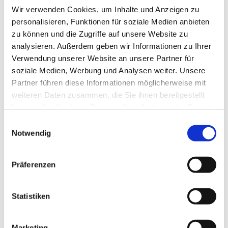
Wir verwenden Cookies, um Inhalte und Anzeigen zu
personalisieren, Funktionen für soziale Medien anbieten
zu können und die Zugriffe auf unsere Website zu
analysieren. Außerdem geben wir Informationen zu Ihrer
Verwendung unserer Website an unsere Partner für
soziale Medien, Werbung und Analysen weiter. Unsere
Partner führen diese Informationen möglicherweise mit
Dies könnte Sie auch
weiteren Daten zusammen, die Sie ihnen bereitgestellt
interessieren
haben oder die sie im Rahmen Ihrer Nutzung der Dienste
gesammelt haben.
Einwilligungsauswahl
Notwendig
Präferenzen
Statistiken
Marketing