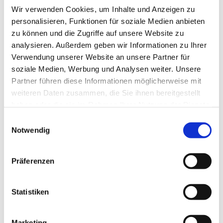
Wir verwenden Cookies, um Inhalte und Anzeigen zu
personalisieren, Funktionen für soziale Medien anbieten
zu können und die Zugriffe auf unsere Website zu
analysieren. Außerdem geben wir Informationen zu Ihrer
Verwendung unserer Website an unsere Partner für
soziale Medien, Werbung und Analysen weiter. Unsere
Partner führen diese Informationen möglicherweise mit
Dies könnte Sie auch
weiteren Daten zusammen, die Sie ihnen bereitgestellt
interessieren
haben oder die sie im Rahmen Ihrer Nutzung der Dienste
gesammelt haben.
Einwilligungsauswahl
Notwendig
Präferenzen
Statistiken
Marketing