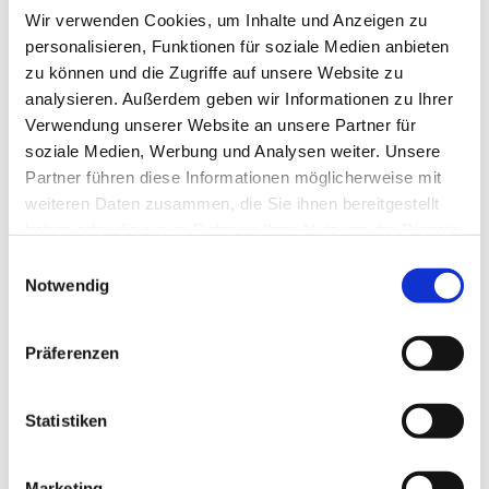
Wir verwenden Cookies, um Inhalte und Anzeigen zu
personalisieren, Funktionen für soziale Medien anbieten
zu können und die Zugriffe auf unsere Website zu
analysieren. Außerdem geben wir Informationen zu Ihrer
Verwendung unserer Website an unsere Partner für
soziale Medien, Werbung und Analysen weiter. Unsere
Partner führen diese Informationen möglicherweise mit
Dies könnte Sie auch
weiteren Daten zusammen, die Sie ihnen bereitgestellt
interessieren
haben oder die sie im Rahmen Ihrer Nutzung der Dienste
gesammelt haben.
Einwilligungsauswahl
Notwendig
Präferenzen
Statistiken
Marketing