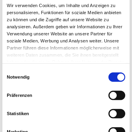
Wir verwenden Cookies, um Inhalte und Anzeigen zu
personalisieren, Funktionen für soziale Medien anbieten
zu können und die Zugriffe auf unsere Website zu
analysieren. Außerdem geben wir Informationen zu Ihrer
Verwendung unserer Website an unsere Partner für
soziale Medien, Werbung und Analysen weiter. Unsere
Partner führen diese Informationen möglicherweise mit
Dies könnte Sie auch
weiteren Daten zusammen, die Sie ihnen bereitgestellt
interessieren
haben oder die sie im Rahmen Ihrer Nutzung der Dienste
gesammelt haben.
Einwilligungsauswahl
Notwendig
Präferenzen
Statistiken
Marketing