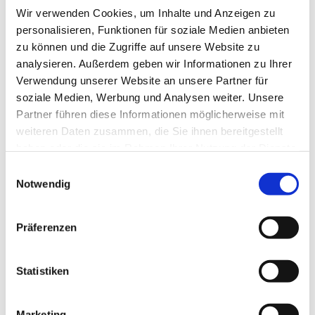
Wir verwenden Cookies, um Inhalte und Anzeigen zu
personalisieren, Funktionen für soziale Medien anbieten
zu können und die Zugriffe auf unsere Website zu
analysieren. Außerdem geben wir Informationen zu Ihrer
Verwendung unserer Website an unsere Partner für
soziale Medien, Werbung und Analysen weiter. Unsere
Partner führen diese Informationen möglicherweise mit
Dies könnte Sie auch
weiteren Daten zusammen, die Sie ihnen bereitgestellt
interessieren
haben oder die sie im Rahmen Ihrer Nutzung der Dienste
gesammelt haben.
Einwilligungsauswahl
Notwendig
Präferenzen
Statistiken
Marketing