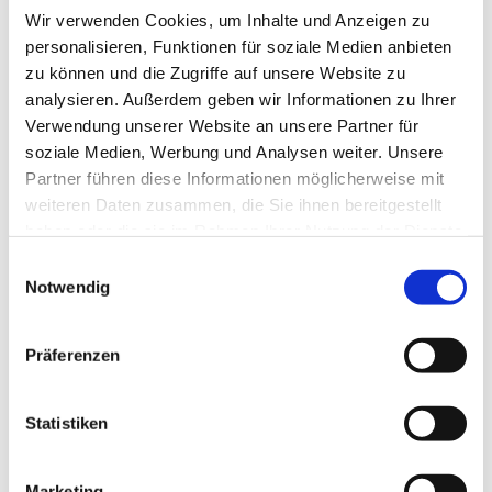
Wir verwenden Cookies, um Inhalte und Anzeigen zu
personalisieren, Funktionen für soziale Medien anbieten
zu können und die Zugriffe auf unsere Website zu
analysieren. Außerdem geben wir Informationen zu Ihrer
Verwendung unserer Website an unsere Partner für
soziale Medien, Werbung und Analysen weiter. Unsere
Partner führen diese Informationen möglicherweise mit
Dies könnte Sie auch
weiteren Daten zusammen, die Sie ihnen bereitgestellt
interessieren
haben oder die sie im Rahmen Ihrer Nutzung der Dienste
gesammelt haben.
Einwilligungsauswahl
Notwendig
Präferenzen
Statistiken
Marketing