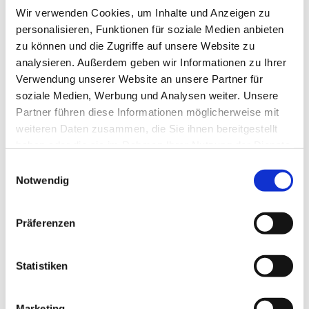
Wir verwenden Cookies, um Inhalte und Anzeigen zu
personalisieren, Funktionen für soziale Medien anbieten
zu können und die Zugriffe auf unsere Website zu
analysieren. Außerdem geben wir Informationen zu Ihrer
Verwendung unserer Website an unsere Partner für
soziale Medien, Werbung und Analysen weiter. Unsere
Partner führen diese Informationen möglicherweise mit
Dies könnte Sie auch
weiteren Daten zusammen, die Sie ihnen bereitgestellt
interessieren
haben oder die sie im Rahmen Ihrer Nutzung der Dienste
gesammelt haben.
Einwilligungsauswahl
Notwendig
Präferenzen
Statistiken
Marketing