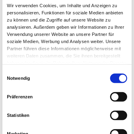
Wir verwenden Cookies, um Inhalte und Anzeigen zu
personalisieren, Funktionen für soziale Medien anbieten
zu können und die Zugriffe auf unsere Website zu
analysieren. Außerdem geben wir Informationen zu Ihrer
Verwendung unserer Website an unsere Partner für
soziale Medien, Werbung und Analysen weiter. Unsere
Partner führen diese Informationen möglicherweise mit
Dies könnte Sie auch
weiteren Daten zusammen, die Sie ihnen bereitgestellt
interessieren
haben oder die sie im Rahmen Ihrer Nutzung der Dienste
gesammelt haben.
Einwilligungsauswahl
Notwendig
Präferenzen
Statistiken
Marketing