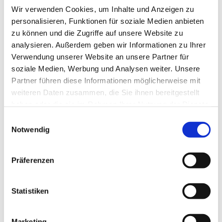
Wir verwenden Cookies, um Inhalte und Anzeigen zu
personalisieren, Funktionen für soziale Medien anbieten
zu können und die Zugriffe auf unsere Website zu
analysieren. Außerdem geben wir Informationen zu Ihrer
Verwendung unserer Website an unsere Partner für
soziale Medien, Werbung und Analysen weiter. Unsere
Partner führen diese Informationen möglicherweise mit
Dies könnte Sie auch
weiteren Daten zusammen, die Sie ihnen bereitgestellt
interessieren
haben oder die sie im Rahmen Ihrer Nutzung der Dienste
gesammelt haben.
Einwilligungsauswahl
Notwendig
Präferenzen
Statistiken
Marketing