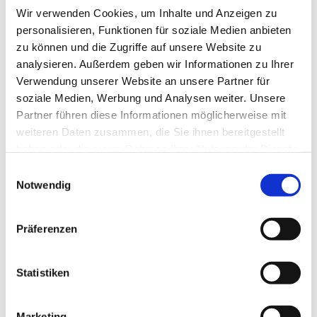
Wir verwenden Cookies, um Inhalte und Anzeigen zu
personalisieren, Funktionen für soziale Medien anbieten
zu können und die Zugriffe auf unsere Website zu
analysieren. Außerdem geben wir Informationen zu Ihrer
Verwendung unserer Website an unsere Partner für
soziale Medien, Werbung und Analysen weiter. Unsere
Partner führen diese Informationen möglicherweise mit
Dies könnte Sie auch
weiteren Daten zusammen, die Sie ihnen bereitgestellt
interessieren
haben oder die sie im Rahmen Ihrer Nutzung der Dienste
gesammelt haben.
Einwilligungsauswahl
Notwendig
Präferenzen
Statistiken
Marketing