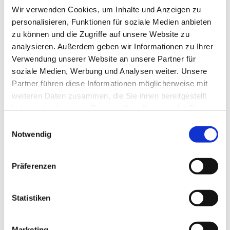
Wir verwenden Cookies, um Inhalte und Anzeigen zu
personalisieren, Funktionen für soziale Medien anbieten
zu können und die Zugriffe auf unsere Website zu
analysieren. Außerdem geben wir Informationen zu Ihrer
Verwendung unserer Website an unsere Partner für
soziale Medien, Werbung und Analysen weiter. Unsere
Partner führen diese Informationen möglicherweise mit
Dies könnte Sie auch
weiteren Daten zusammen, die Sie ihnen bereitgestellt
interessieren
haben oder die sie im Rahmen Ihrer Nutzung der Dienste
gesammelt haben.
Einwilligungsauswahl
Notwendig
Präferenzen
Statistiken
Marketing