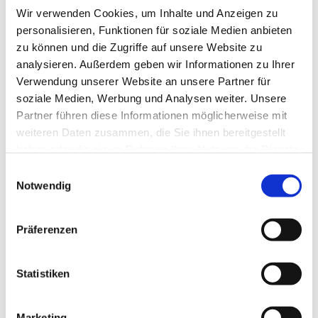
Wir verwenden Cookies, um Inhalte und Anzeigen zu
personalisieren, Funktionen für soziale Medien anbieten
zu können und die Zugriffe auf unsere Website zu
analysieren. Außerdem geben wir Informationen zu Ihrer
Verwendung unserer Website an unsere Partner für
soziale Medien, Werbung und Analysen weiter. Unsere
Partner führen diese Informationen möglicherweise mit
Dies könnte Sie auch
weiteren Daten zusammen, die Sie ihnen bereitgestellt
interessieren
haben oder die sie im Rahmen Ihrer Nutzung der Dienste
gesammelt haben.
Einwilligungsauswahl
Notwendig
Präferenzen
Statistiken
Marketing