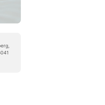
erg,
6041