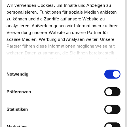
Wir verwenden Cookies, um Inhalte und Anzeigen zu
personalisieren, Funktionen für soziale Medien anbieten
zu können und die Zugriffe auf unsere Website zu
analysieren. Außerdem geben wir Informationen zu Ihrer
Verwendung unserer Website an unsere Partner für
soziale Medien, Werbung und Analysen weiter. Unsere
Partner führen diese Informationen möglicherweise mit
Dies könnte Sie auch
weiteren Daten zusammen, die Sie ihnen bereitgestellt
interessieren
haben oder die sie im Rahmen Ihrer Nutzung der Dienste
gesammelt haben.
Einwilligungsauswahl
Notwendig
Präferenzen
Statistiken
Marketing