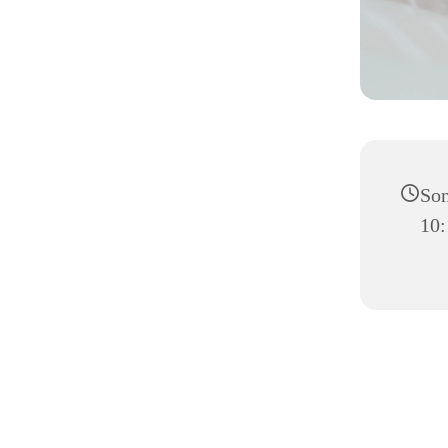
Son
10: