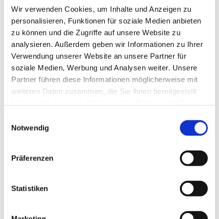
Wir verwenden Cookies, um Inhalte und Anzeigen zu
personalisieren, Funktionen für soziale Medien anbieten
zu können und die Zugriffe auf unsere Website zu
analysieren. Außerdem geben wir Informationen zu Ihrer
Verwendung unserer Website an unsere Partner für
soziale Medien, Werbung und Analysen weiter. Unsere
Partner führen diese Informationen möglicherweise mit
Dies könnte Sie auch
weiteren Daten zusammen, die Sie ihnen bereitgestellt
interessieren
haben oder die sie im Rahmen Ihrer Nutzung der Dienste
gesammelt haben.
Einwilligungsauswahl
Notwendig
Präferenzen
Statistiken
Marketing