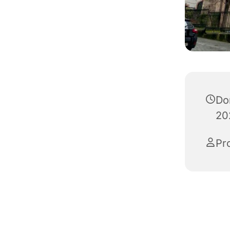
Do
20
Pr