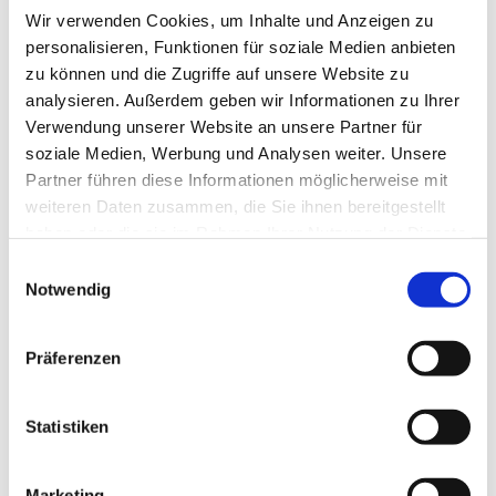
Wir verwenden Cookies, um Inhalte und Anzeigen zu
personalisieren, Funktionen für soziale Medien anbieten
zu können und die Zugriffe auf unsere Website zu
analysieren. Außerdem geben wir Informationen zu Ihrer
Verwendung unserer Website an unsere Partner für
soziale Medien, Werbung und Analysen weiter. Unsere
Partner führen diese Informationen möglicherweise mit
Dies könnte Sie auch
weiteren Daten zusammen, die Sie ihnen bereitgestellt
interessieren
haben oder die sie im Rahmen Ihrer Nutzung der Dienste
gesammelt haben.
Einwilligungsauswahl
Notwendig
Präferenzen
Statistiken
Marketing