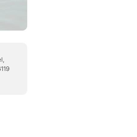
l,
6119