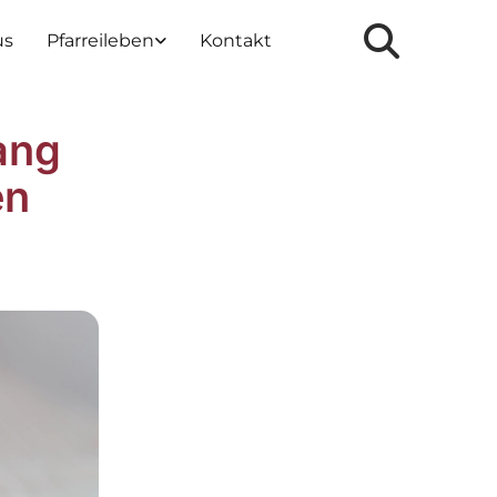
us
Pfarreileben
Kontakt
ang
en