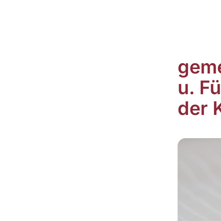
geme
u. F
der 