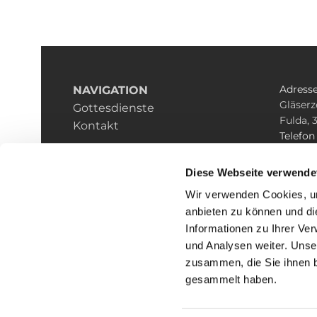
Adress
NAVIGATION
Gläserz
Gottesdienste
Fulda, 
Kontakt
Telefo
0661/ 5
E-mail
Diese Webseite verwende
pfarrei
Wir verwenden Cookies, um
anbieten zu können und di
Informationen zu Ihrer Ve
und Analysen weiter. Unse
zusammen, die Sie ihnen b
I
gesammelt haben.