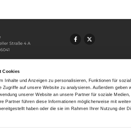
e
eller Straße 4 A
36041
n
2387
t Cookies
.rochus-fd@bistum-fulda.de
 Inhalte und Anzeigen zu personalisieren, Funktionen für sozia
e Zugriffe auf unsere Website zu analysieren. Außerdem geben w
rwendung unserer Website an unsere Partner für soziale Medien
re Partner führen diese Informationen möglicherweise mit weite
ereitgestellt haben oder die sie im Rahmen Ihrer Nutzung der D
mpressum
Datenschutzerklärung
ChurchDesk-Lo