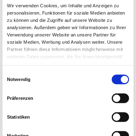
Wir verwenden Cookies, um Inhalte und Anzeigen zu
personalisieren, Funktionen für soziale Medien anbieten
zu können und die Zugriffe auf unsere Website zu
analysieren. Außerdem geben wir Informationen zu Ihrer
Verwendung unserer Website an unsere Partner für
soziale Medien, Werbung und Analysen weiter. Unsere
Partner führen diese Informationen möglicherweise mit
Dies könnte Sie auch
weiteren Daten zusammen, die Sie ihnen bereitgestellt
interessieren
haben oder die sie im Rahmen Ihrer Nutzung der Dienste
gesammelt haben.
Einwilligungsauswahl
Notwendig
Präferenzen
Statistiken
Marketing