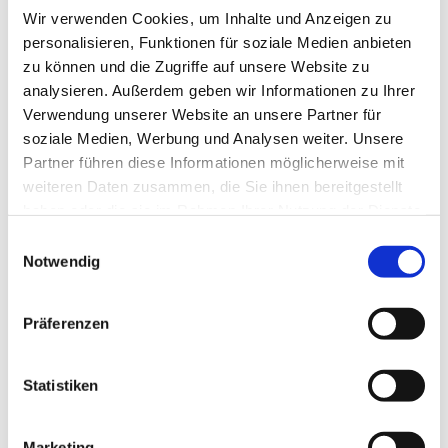
Wir verwenden Cookies, um Inhalte und Anzeigen zu
personalisieren, Funktionen für soziale Medien anbieten
zu können und die Zugriffe auf unsere Website zu
analysieren. Außerdem geben wir Informationen zu Ihrer
Verwendung unserer Website an unsere Partner für
soziale Medien, Werbung und Analysen weiter. Unsere
Partner führen diese Informationen möglicherweise mit
Dies könnte Sie auch
weiteren Daten zusammen, die Sie ihnen bereitgestellt
interessieren
haben oder die sie im Rahmen Ihrer Nutzung der Dienste
gesammelt haben.
Einwilligungsauswahl
Notwendig
Präferenzen
Statistiken
Marketing