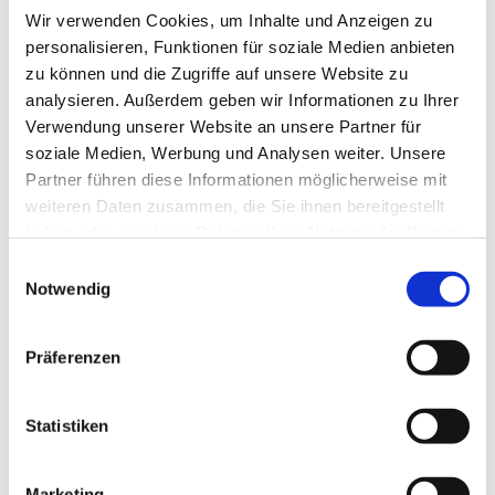
Wir verwenden Cookies, um Inhalte und Anzeigen zu
personalisieren, Funktionen für soziale Medien anbieten
zu können und die Zugriffe auf unsere Website zu
analysieren. Außerdem geben wir Informationen zu Ihrer
Verwendung unserer Website an unsere Partner für
soziale Medien, Werbung und Analysen weiter. Unsere
Partner führen diese Informationen möglicherweise mit
Dies könnte Sie auch
weiteren Daten zusammen, die Sie ihnen bereitgestellt
interessieren
haben oder die sie im Rahmen Ihrer Nutzung der Dienste
gesammelt haben.
Einwilligungsauswahl
Notwendig
Präferenzen
Statistiken
Marketing