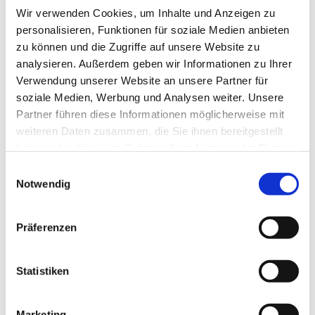
Wir verwenden Cookies, um Inhalte und Anzeigen zu
personalisieren, Funktionen für soziale Medien anbieten
zu können und die Zugriffe auf unsere Website zu
analysieren. Außerdem geben wir Informationen zu Ihrer
Verwendung unserer Website an unsere Partner für
soziale Medien, Werbung und Analysen weiter. Unsere
Partner führen diese Informationen möglicherweise mit
Dies könnte Sie auch
weiteren Daten zusammen, die Sie ihnen bereitgestellt
interessieren
haben oder die sie im Rahmen Ihrer Nutzung der Dienste
gesammelt haben.
Einwilligungsauswahl
Notwendig
Präferenzen
Statistiken
Marketing