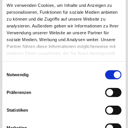
Wir verwenden Cookies, um Inhalte und Anzeigen zu
personalisieren, Funktionen für soziale Medien anbieten
zu können und die Zugriffe auf unsere Website zu
analysieren. Außerdem geben wir Informationen zu Ihrer
Verwendung unserer Website an unsere Partner für
soziale Medien, Werbung und Analysen weiter. Unsere
Partner führen diese Informationen möglicherweise mit
Dies könnte Sie auch
weiteren Daten zusammen, die Sie ihnen bereitgestellt
interessieren
haben oder die sie im Rahmen Ihrer Nutzung der Dienste
gesammelt haben.
Einwilligungsauswahl
Notwendig
Präferenzen
Statistiken
Marketing