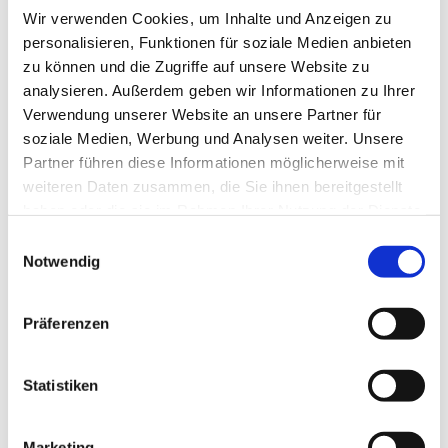
Wir verwenden Cookies, um Inhalte und Anzeigen zu
personalisieren, Funktionen für soziale Medien anbieten
zu können und die Zugriffe auf unsere Website zu
analysieren. Außerdem geben wir Informationen zu Ihrer
Verwendung unserer Website an unsere Partner für
soziale Medien, Werbung und Analysen weiter. Unsere
Partner führen diese Informationen möglicherweise mit
Dies könnte Sie auch
weiteren Daten zusammen, die Sie ihnen bereitgestellt
interessieren
haben oder die sie im Rahmen Ihrer Nutzung der Dienste
gesammelt haben.
Einwilligungsauswahl
Notwendig
Präferenzen
Statistiken
Marketing