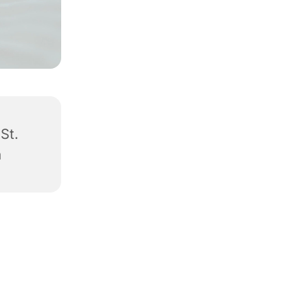
 St.
a